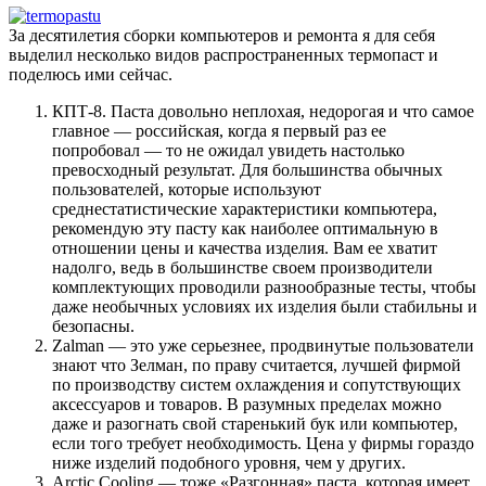
За десятилетия сборки компьютеров и ремонта я для себя
выделил несколько видов распространенных термопаст и
поделюсь ими сейчас.
КПТ-8. Паста довольно неплохая, недорогая и что самое
главное — российская, когда я первый раз ее
попробовал — то не ожидал увидеть настолько
превосходный результат. Для большинства обычных
пользователей, которые используют
среднестатистические характеристики компьютера,
рекомендую эту пасту как наиболее оптимальную в
отношении цены и качества изделия. Вам ее хватит
надолго, ведь в большинстве своем производители
комплектующих проводили разнообразные тесты, чтобы
даже необычных условиях их изделия были стабильны и
безопасны.
Zаlmаn — это уже серьезнее, продвинутые пользователи
знают что Зелман, по праву считается, лучшей фирмой
по производству систем охлаждения и сопутствующих
аксессуаров и товаров. В разумных пределах можно
даже и разогнать свой старенький бук или компьютер,
если того требует необходимость. Цена у фирмы гораздо
ниже изделий подобного уровня, чем у других.
Arсtiс Cооling — тоже «Разгонная» паста, которая имеет