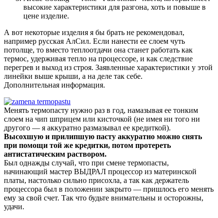
высокие характеристики для разгона, хоть и повыше в
цене изделие.
А вот некоторые изделия я бы брать не рекомендовал,
например русская АлСил. Если нанести ее слоем чуть
потолще, то вместо теплоотдачи она станет работать как
термос, удерживая тепло на процессоре, и как следствие
перегрев и выход из строя. Заявленные характеристики у этой
линейки выше крыши, а на деле так себе.
Дополнительная информация.
Менять термопасту нужно раз в год, намазывая ее тонким
слоем на чип шприцем или кисточкой (не имея ни того ни
другого — я аккуратно размазывал ее кредиткой).
Высохшую и прилипшую пасту аккуратно можно снять
при помощи той же кредитки, потом протереть
антистатическим раствором.
Был однажды случай, что при смене термопасты,
начинающий мастер ВЫДРАЛ процессор из материнской
платы, настолько сильно присохла, а так как держатель
процессора был в положении закрыто — пришлось его менять
ему за свой счет. Так что будьте внимательны и осторожны,
удачи.